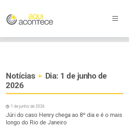
google-site-verification=EjSe5c8YipkwGd6E7NrnqocbcNz-
Xy8lpYSLnxw-AX8 google-site-verification:
googleb82de9a22cec23e8.html
Notícias
Dia: 1 de junho de
▸
2026
1 de junho de 2026
Júri do caso Henry chega ao 8º dia e é o mais
longo do Rio de Janeiro