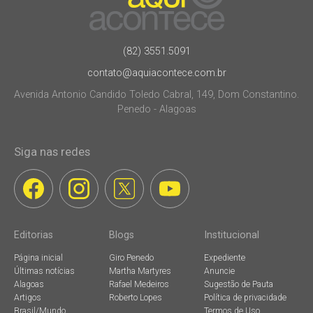
(82) 3551.5091
contato@aquiacontece.com.br
Avenida Antonio Candido Toledo Cabral, 149, Dom Constantino.
Penedo - Alagoas
Siga nas redes
Editorias
Blogs
Institucional
Página inicial
Giro Penedo
Expediente
Últimas notícias
Martha Martyres
Anuncie
Alagoas
Rafael Medeiros
Sugestão de Pauta
Artigos
Roberto Lopes
Política de privacidade
Brasil/Mundo
Termos de Uso