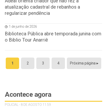
Adeal orienta criador que não fez a
atualização cadastral de rebanhos a
regularizar pendência
1 de junho de 2026
Biblioteca Pública abre temporada junina com
o Biblio Tour Anarriê
Paginação
1
2
3
4
Próxima página ▸
de
posts
Acontece agora
POLICIAL - 8 DE AGOSTO 11:59