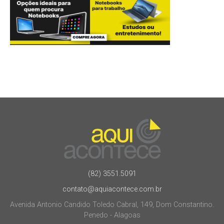
(82) 3551.5091
contato@aquiacontece.com.br
Avenida Antonio Candido Toledo Cabral, 149, Dom Constantino.
Penedo - Alagoas