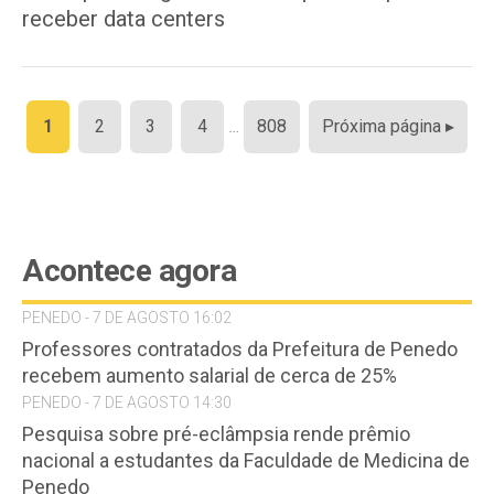
receber data centers
Paginação
1
2
3
4
…
808
Próxima página ▸
de
posts
Acontece agora
PENEDO - 7 DE AGOSTO 16:02
Professores contratados da Prefeitura de Penedo
recebem aumento salarial de cerca de 25%
PENEDO - 7 DE AGOSTO 14:30
Pesquisa sobre pré-eclâmpsia rende prêmio
nacional a estudantes da Faculdade de Medicina de
Penedo