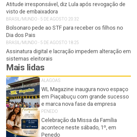
Atitude irresponsável, diz Lula após revogação de
visto de embaixadora
BRASIL/MUNDO - 5 DE AGOSTO 20:32
Bolsonaro pede ao STF para receber os filhos no
Dia dos Pais
BRASIL/MUNDO - 5 DE AGOSTO 18:25
Assinatura digital e lacração impedem alteração em
sistemas eleitorais
Mais lidas
ALAGOAS
WL Magazine inaugura novo espaço
em Piaçabuçu com grande sucesso
e marca nova fase da empresa
PENEDO
Celebração da Missa da Família
acontece neste sábado, 1º, em
Penedo