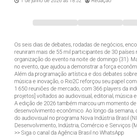
1 de junho de 2026
às 18:52
Redação
Os seis dias de debates, rodadas de negócios, enco
reuniram mais de 55 mil participantes de 30 países 
organização do evento na noite de domingo (31). Ma
no evento, que ajudou a demonstrar a força econômi
Além da programação artística e dos debates sobre i
música e inovação, o Rio2C reforçou seu papel com
1.650 reuniões de mercado, com 366 players da indú
projetos] voltados ao audiovisual, editorial, música
A edição de 2026 também marcou um momento de for
desenvolvimento econômico. Ao longo da semana, o 
do audiovisual no programa Nova Indústria Brasil (NI
Desenvolvimento, Indústria, Comércio e Serviços (M
>> Siga o canal da Agência Brasil no WhatsApp