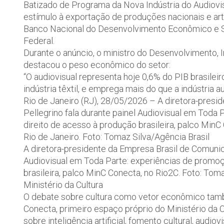
Batizado de Programa da Nova Indústria do Audiovisua
estímulo à exportação de produções nacionais e art
Banco Nacional do Desenvolvimento Econômico e So
Federal.
Durante o anúncio, o ministro do Desenvolvimento, I
destacou o peso econômico do setor:
“O audiovisual representa hoje 0,6% do PIB brasileir
indústria têxtil, e emprega mais do que a indústria a
Rio de Janeiro (RJ), 28/05/2026 – A diretora-presi
Pellegrino fala durante painel Audiovisual em Toda
direito de acesso à produção brasileira, palco MinC
Rio de Janeiro. Foto: Tomaz Silva/Agência Brasil
A diretora-presidente da Empresa Brasil de Comunica
Audiovisual em Toda Parte: experiências de promoç
brasileira, palco MinC Conecta, no Rio2C. Foto: Tom
Ministério da Cultura
O debate sobre cultura como vetor econômico tam
Conecta, primeiro espaço próprio do Ministério da 
sobre inteligência artificial, fomento cultural, audio