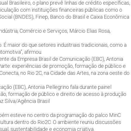
l Brasileiro, o plano prevê linhas de crédito específicas,
iculação com instituições financeiras públicas como o
cial (BNDES), Finep, Banco do Brasil e Caixa Econômica
ndústria, Comércio e Serviços, Márcio Elias Rosa,
o. É maior do que setores industriais tradicionais, como a
utomotiva”, afirmou.
dente da Empresa Brasil de Comunicação (EBC), Antonia
 Parte: experiências de promoção, formação de público e
 Conecta, no Rio 2C, na Cidade das Artes, na zona oeste do
ção (EBC), Antonia Pellegrino fala durante painel
ão, formação de público e direito de acesso à produção
az Silva/Agência Brasil
bém esteve no centro da programação do palco MinC
Cultura dentro do Rio2C. O ambiente reuniu discussões
visual, sustentabilidade e economia criativa.