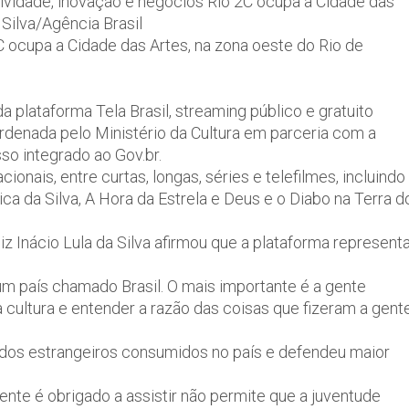
tividade, inovação e negócios Rio 2C ocupa a Cidade das
 Silva/Agência Brasil
C ocupa a Cidade das Artes, na zona oeste do Rio de
a plataforma Tela Brasil, streaming público e gratuito
oordenada pelo Ministério da Cultura em parceria com a
so integrado ao Gov.br.
onais, entre curtas, longas, séries e telefilmes, incluindo
ca da Silva, A Hora da Estrela e Deus e o Diabo na Terra d
z Inácio Lula da Silva afirmou que a plataforma represent
 um país chamado Brasil. O mais importante é a gente
 cultura e entender a razão das coisas que fizeram a gent
dos estrangeiros consumidos no país e defendeu maior
ente é obrigado a assistir não permite que a juventude