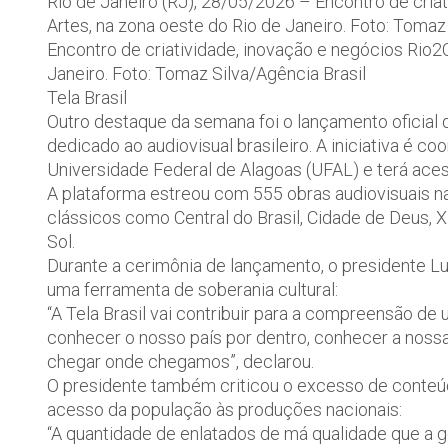
Rio de Janeiro (RJ), 28/05/2026 – Encontro de cria
Artes, na zona oeste do Rio de Janeiro. Foto: Tomaz
Encontro de criatividade, inovação e negócios Rio2
Janeiro. Foto: Tomaz Silva/Agência Brasil
Tela Brasil
Outro destaque da semana foi o lançamento oficial d
dedicado ao audiovisual brasileiro. A iniciativa é c
Universidade Federal de Alagoas (UFAL) e terá aces
A plataforma estreou com 555 obras audiovisuais naci
clássicos como Central do Brasil, Cidade de Deus, Xi
Sol.
Durante a cerimônia de lançamento, o presidente Lui
uma ferramenta de soberania cultural:
“A Tela Brasil vai contribuir para a compreensão de
conhecer o nosso país por dentro, conhecer a nossa
chegar onde chegamos”, declarou.
O presidente também criticou o excesso de conteú
acesso da população às produções nacionais:
“A quantidade de enlatados de má qualidade que a g