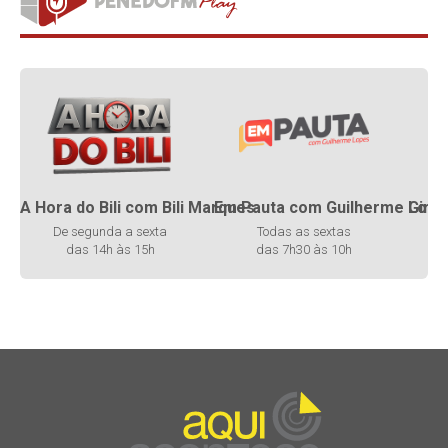
A Hora do Bili com Bili Marques
Em Pauta com Guilherme Lope
Giro
De segunda a sexta
Todas as sextas
D
das 14h às 15h
das 7h30 às 10h