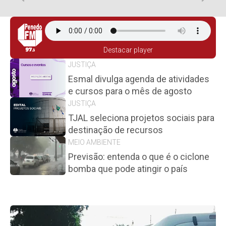
Destacar player
JUSTIÇA
Esmal divulga agenda de atividades
e cursos para o mês de agosto
JUSTIÇA
TJAL seleciona projetos sociais para
destinação de recursos
MEIO AMBIENTE
Previsão: entenda o que é o ciclone
bomba que pode atingir o país