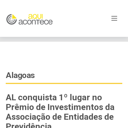
google-site-verification=EjSe5c8YipkwGd6E7NrnqocbcNz-
Xy8lpYSLnxw-AX8 google-site-verification:
googleb82de9a22cec23e8.html
Alagoas
AL conquista 1º lugar no
Prêmio de Investimentos da
Associação de Entidades de
Previdência