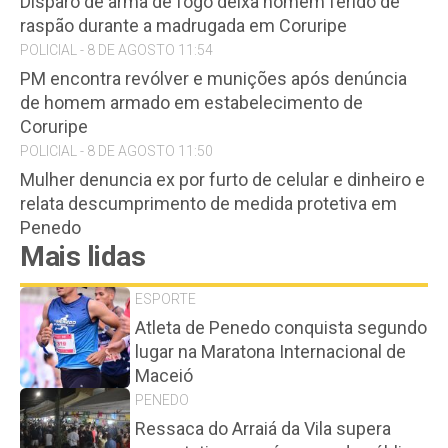
Disparo de arma de fogo deixa homem ferido de
raspão durante a madrugada em Coruripe
POLICIAL - 8 DE AGOSTO 11:54
PM encontra revólver e munições após denúncia
de homem armado em estabelecimento de
Coruripe
POLICIAL - 8 DE AGOSTO 11:50
Mulher denuncia ex por furto de celular e dinheiro e
relata descumprimento de medida protetiva em
Penedo
Mais lidas
ESPORTE
Atleta de Penedo conquista segundo
lugar na Maratona Internacional de
Maceió
PENEDO
Ressaca do Arraiá da Vila supera