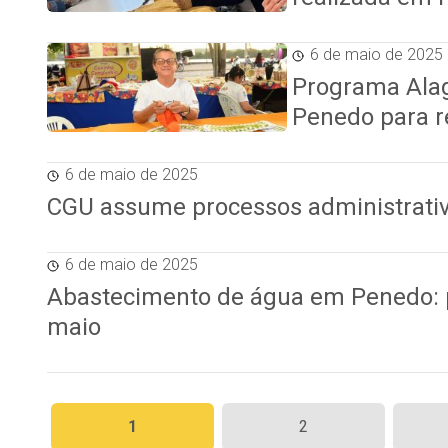
6 de maio de 2025
Programa Alag
Penedo para re
6 de maio de 2025
CGU assume processos administrativ
6 de maio de 2025
Abastecimento de água em Penedo: p
maio
Paginação
1
2
de