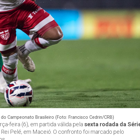
 B do Campeonato Brasileiro (Foto: Francisco Cedrin/CRB)
rça-feira (6), em partida válida pela
sexta rodada da Séri
o Rei Pelé, em Maceió. O confronto foi marcado pelo
os.