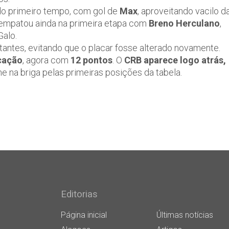
 do primeiro tempo, com gol de
Max
, aproveitando vacilo d
e empatou ainda na primeira etapa com
Breno Herculano
,
Galo.
antes, evitando que o placar fosse alterado novamente.
ocação
, agora com
12 pontos
. O
CRB aparece logo atrás,
me na briga pelas primeiras posições da tabela.
Editorias
Página inicial
Últimas notícias