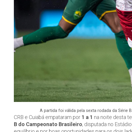
A partida foi válida pela sexta rodada da Série
CRB e Cuiabá empataram por
1 a 1
na noite desta te
B do Campeonato Brasileiro
, disputada no Estádi
equilíbrio e por boas oportunidades para os dois lad