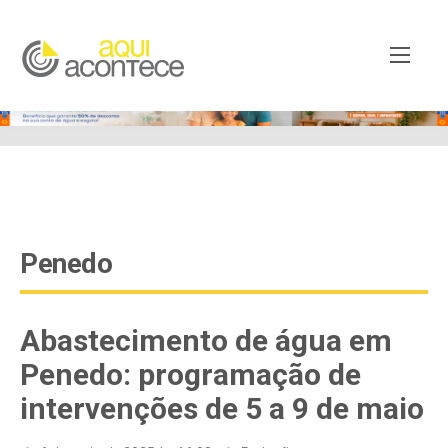
google-site-verification=EjSe5c8YipkwGd6E7NrnqocbcNz-
Xy8lpYSLnxw-AX8 google-site-verification:
googleb82de9a22cec23e8.html
Penedo
Abastecimento de água em
Penedo: programação de
intervenções de 5 a 9 de maio