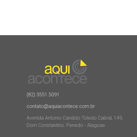
(82) 3551.5091
contato@aquiacontece.com.br
Avenida Antonio Candido Toledo Cabral, 149,
Dom Constantino. Penedo - Alagoas