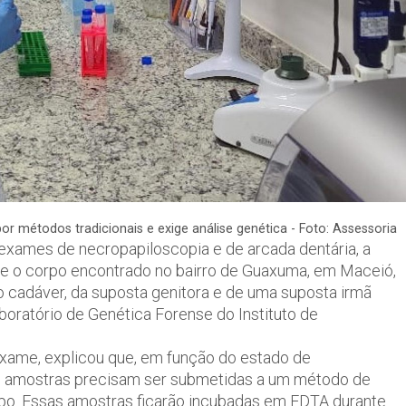
 métodos tradicionais e exige análise genética - Foto: Assessoria
s exames de necropapiloscopia e de arcada dentária, a
 que o corpo encontrado no bairro de Guaxuma, em Maceió,
 cadáver, da suposta genitora e de uma suposta irmã
oratório de Genética Forense do Instituto de
exame, explicou que, em função do estado de
s amostras precisam ser submetidas a um método de
o. Essas amostras ficarão incubadas em EDTA durante