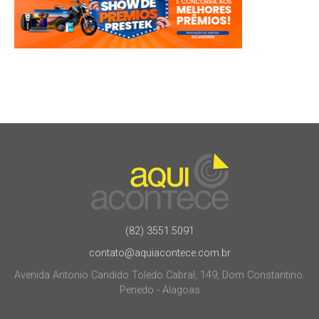
(82) 3551.5091
contato@aquiacontece.com.br
Avenida Antonio Candido Toledo Cabral, 149, Dom Constantino.
Penedo - Alagoas