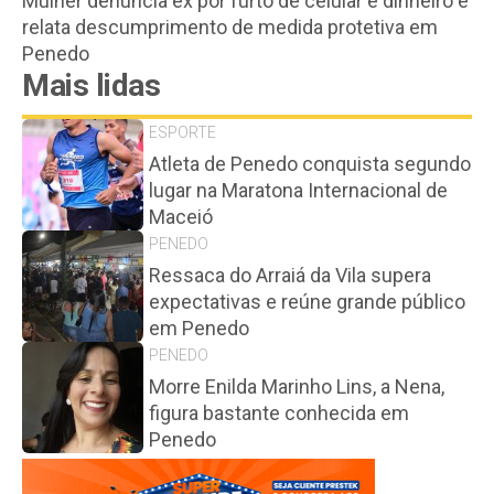
Mulher denuncia ex por furto de celular e dinheiro e
relata descumprimento de medida protetiva em
Penedo
Mais lidas
ESPORTE
Atleta de Penedo conquista segundo
lugar na Maratona Internacional de
Maceió
PENEDO
Ressaca do Arraiá da Vila supera
expectativas e reúne grande público
em Penedo
PENEDO
Morre Enilda Marinho Lins, a Nena,
figura bastante conhecida em
Penedo