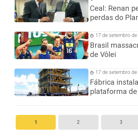
Ceal: Renan p
perdas do Pla
17 de setembro de
Brasil massacr
de Vôlei
17 de setembro de
Fábrica insta
plataforma de
Paginação
1
2
3
de
posts