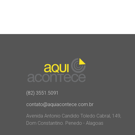
(82) 3551.5091
contato@aquiacontece.com.br
Avenida Antonio Candido Toledo Cabral, 149,
Dom Constantino. Penedo - Alagoas