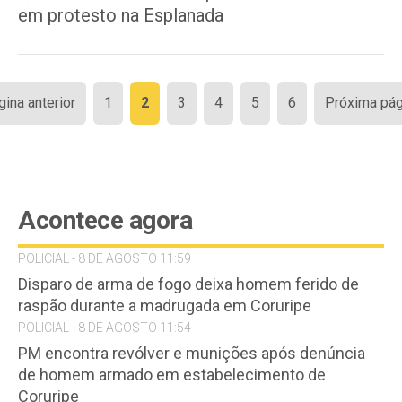
em protesto na Esplanada
Paginação
gina anterior
1
2
3
4
5
6
Próxima pág
de
posts
Acontece agora
POLICIAL - 8 DE AGOSTO 11:59
Disparo de arma de fogo deixa homem ferido de
raspão durante a madrugada em Coruripe
POLICIAL - 8 DE AGOSTO 11:54
PM encontra revólver e munições após denúncia
de homem armado em estabelecimento de
Coruripe