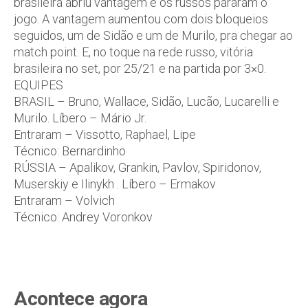
brasileira abriu vantagem e os russos pararam o
jogo. A vantagem aumentou com dois bloqueios
seguidos, um de Sidão e um de Murilo, pra chegar ao
match point. E, no toque na rede russo, vitória
brasileira no set, por 25/21 e na partida por 3×0.
EQUIPES
BRASIL – Bruno, Wallace, Sidão, Lucão, Lucarelli e
Murilo. Líbero – Mário Jr.
Entraram – Vissotto, Raphael, Lipe
Técnico: Bernardinho
RÚSSIA – Apalikov, Grankin, Pavlov, Spiridonov,
Muserskiy e Ilinykh . Líbero – Ermakov
Entraram – Volvich
Técnico: Andrey Voronkov
Acontece agora