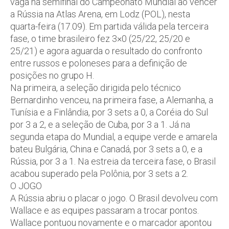
vaga na semifinal do Campeonato Mundial ao vencer
a Rússia na Atlas Arena, em Lodz (POL), nesta
quarta-feira (17.09). Em partida válida pela terceira
fase, o time brasileiro fez 3×0 (25/22, 25/20 e
25/21) e agora aguarda o resultado do confronto
entre russos e poloneses para a definição de
posições no grupo H.
Na primeira, a seleção dirigida pelo técnico
Bernardinho venceu, na primeira fase, a Alemanha, a
Tunísia e a Finlândia, por 3 sets a 0, a Coréia do Sul
por 3 a 2, e a seleção de Cuba, por 3 a 1. Já na
segunda etapa do Mundial, a equipe verde e amarela
bateu Bulgária, China e Canadá, por 3 sets a 0, e a
Rússia, por 3 a 1. Na estreia da terceira fase, o Brasil
acabou superado pela Polônia, por 3 sets a 2.
O JOGO
A Rússia abriu o placar o jogo. O Brasil devolveu com
Wallace e as equipes passaram a trocar pontos.
Wallace pontuou novamente e o marcador apontou