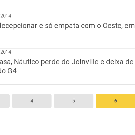
 2014
 decepcionar e só empata com o Oeste, em
 2014
a, Náutico perde do Joinville e deixa de
do G4
4
5
6