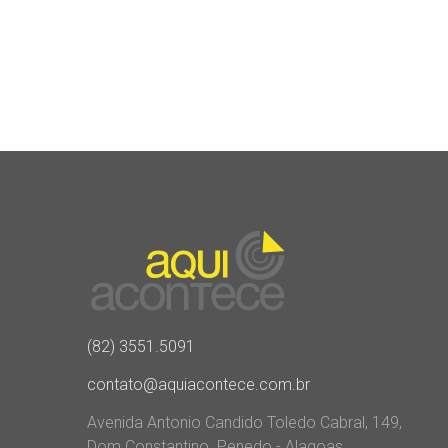
(82) 3551.5091
contato@aquiacontece.com.br
Avenida Antonio Candido Toledo Cabral, 149,
Dom Constantino. Penedo - Alagoas