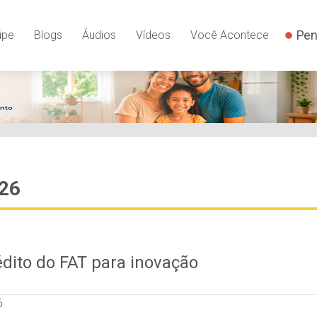
Pen
ipe
Blogs
Áudios
Vídeos
Você Acontece
026
édito do FAT para inovação
6