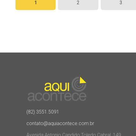
1
2
3
de
posts
(82) 3551.5091
contato@aquiacontece.com.br
Avenida Antonio Candido Toledo Cabral, 149,