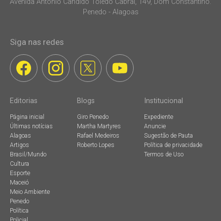
Avenida Antonio Candido Toledo Cabral, 149, Dom Constantino.
Penedo - Alagoas
Siga nas redes
Editorias
Blogs
Institucional
Página inicial
Giro Penedo
Expediente
Últimas notícias
Martha Martyres
Anuncie
Alagoas
Rafael Medeiros
Sugestão de Pauta
Artigos
Roberto Lopes
Política de privacidade
Brasil/Mundo
Termos de Uso
Cultura
Esporte
Maceió
Meio Ambiente
Penedo
Política
Policial