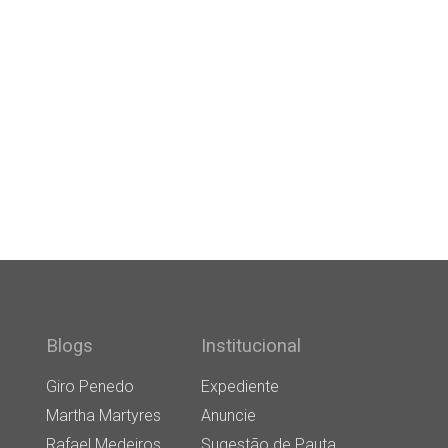
Blogs
Institucional
Giro Penedo
Expediente
Martha Martyres
Anuncie
Rafael Medeiros
Sugestão de Pauta