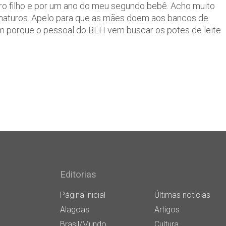
iro filho e por um ano do meu segundo bebê. Acho muito
ematuros. Apelo para que as mães doem aos bancos de
um porque o pessoal do BLH vem buscar os potes de leite
Editorias
Página inicial
Últimas notícias
Alagoas
Artigos
Brasil/Mundo
Cultura