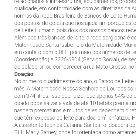
relacionados à infraestrutura, equipamentos, proce
qualidade, em conformidade com as diretrizes da Ag
normas da Rede Brasileira de Bancos de Leite Human
dos postos de coleta que nos ajudaram porque est
de Leite Humano, pois dois dos nossos bancos rec
Além dos três bancos de leite, a rede sergipana é 
Maternidade Santa Isabel, e o da Maternidade Munic
em contato com o BLH por meio dos números de te
(Coordenação) e 3226-6304 (Serviço Social), de segu
de colaborar, ou comparecer à rua Mato Grosso, no 
Doação
No primeiro quadrimestre do ano, o Banco de Leit
mês. A Maternidade Nossa Senhora de Lourdes solici
com 374 litros. Isso quer dizer que apenas 54% do q
doado pode salvar a vida de até 10 bebês prematur
nascem prematuros e muitos deles dependem diret
que têm excesso de leite para doarem”, enfatizou H
A assistente técnica Catarina Santos foi doadora de
BLH Marly Sarney, onde foi orientada como amamen