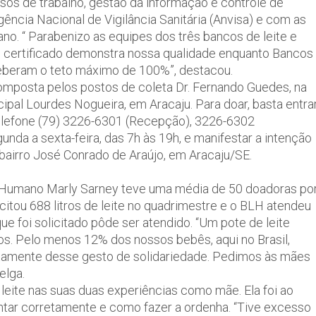
ssos de trabalho, gestão da informação e controle de
ência Nacional de Vigilância Sanitária (Anvisa) e com as
o. “ Parabenizo as equipes dos três bancos de leite e
e certificado demonstra nossa qualidade enquanto Bancos
eberam o teto máximo de 100%”, destacou.
composta pelos postos de coleta Dr. Fernando Guedes, na
ipal Lourdes Nogueira, em Aracaju. Para doar, basta entra
lefone (79) 3226-6301 (Recepção), 3226-6302
nda a sexta-feira, das 7h às 19h, e manifestar a intenção
bairro José Conrado de Araújo, em Aracaju/SE.
e Humano Marly Sarney teve uma média de 50 doadoras po
tou 688 litros de leite no quadrimestre e o BLH atendeu
ue foi solicitado pôde ser atendido. “Um pote de leite
os. Pelo menos 12% dos nossos bebês, aqui no Brasil,
amente desse gesto de solidariedade. Pedimos às mães
elga.
 leite nas suas duas experiências como mãe. Ela foi ao
tar corretamente e como fazer a ordenha. “Tive excesso