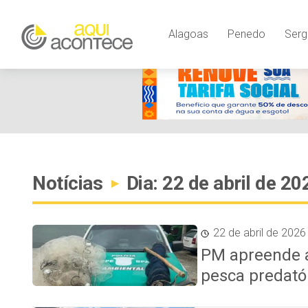
Alagoas
Penedo
Serg
Notícias
Dia: 22 de abril de 20
▸
22 de abril de 2026
PM apreende 
pesca predató