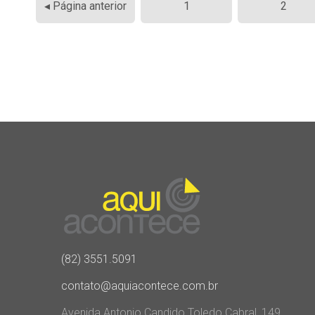
◂ Página anterior
1
2
de
posts
(82) 3551.5091
contato@aquiacontece.com.br
Avenida Antonio Candido Toledo Cabral, 149,