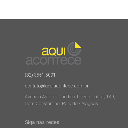
(82) 3551.5091
contato@aquiacontece.com.br
Avenida Antonio Candido Toledo Cabral, 149,
Dom Constantino. Penedo - Alagoas
Siga nas redes