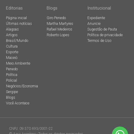
Editorias
Blogs
Institucional
Página inicial
Giro Penedo
Expediente
Últimas notícias
Martha Martyres
Anuncie
Alagoas
Rafael Medeiros
Sugestão de Pauta
Artigos
Roberto Lopes
Política de privacidade
Brasil/Mundo
Termos de Uso
Cultura
Esporte
Maceió
Meio Ambiente
Penedo
Política
Policial
Negócios/Economia
Sergipe
Blogs
Você Acontece
CNPJ: 09.570.693/0001-22