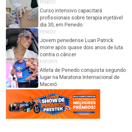
PENEDO
Curso intensivo capacitará
profissionais sobre terapia injetável
dia 30, em Penedo
PENEDO
Jovem penedense Luan Patrick
morre após quase dois anos de luta
contra o câncer
ESPORTE
Atleta de Penedo conquista segundo
lugar na Maratona Internacional de
Maceió