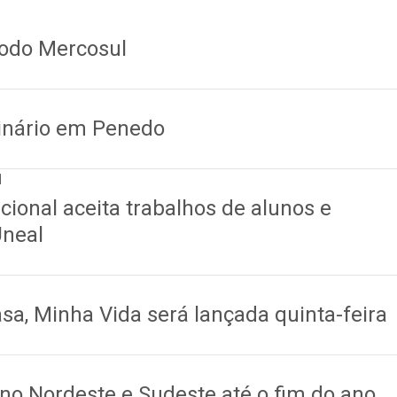
todo Mercosul
inário em Penedo
1
cional aceita trabalhos de alunos e
Uneal
a, Minha Vida será lançada quinta-feira
l no Nordeste e Sudeste até o fim do ano