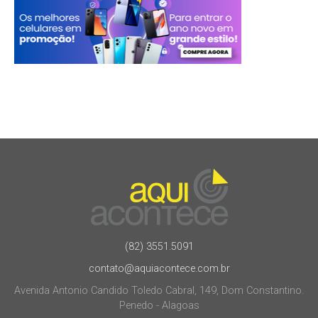
(82) 3551.5091
contato@aquiacontece.com.br
Avenida Antonio Candido Toledo Cabral, 149, Dom Constantino.
Penedo - Alagoas