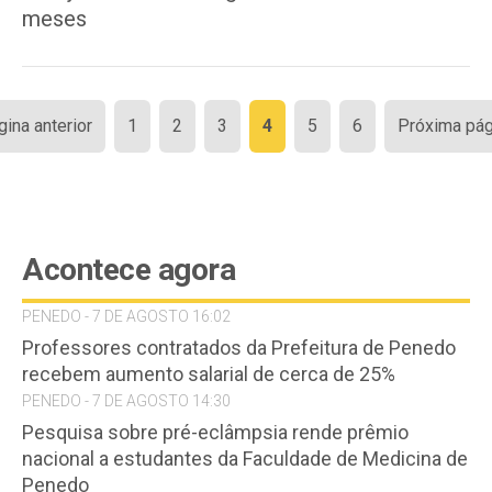
meses
Paginação
gina anterior
1
2
3
4
5
6
Próxima pág
de
posts
Acontece agora
PENEDO - 7 DE AGOSTO 16:02
Professores contratados da Prefeitura de Penedo
recebem aumento salarial de cerca de 25%
PENEDO - 7 DE AGOSTO 14:30
Pesquisa sobre pré-eclâmpsia rende prêmio
nacional a estudantes da Faculdade de Medicina de
Penedo