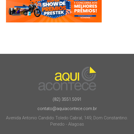
(82) 3551.5091
contato@aquiacontece.com.br
Avenida Antonio Candido Toledo Cabral, 149, Dom Constantino.
Penedo - Alagoas