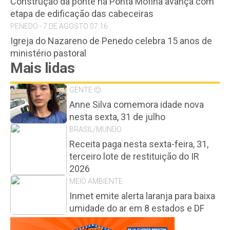
Construção da ponte na Ponta Mofina avança com
etapa de edificação das cabeceiras
PENEDO - 7 DE AGOSTO 07:16
Igreja do Nazareno de Penedo celebra 15 anos de
ministério pastoral
Mais lidas
GENTE 🙂
Anne Silva comemora idade nova
nesta sexta, 31 de julho
BRASIL/MUNDO
Receita paga nesta sexta-feira, 31,
terceiro lote de restituição do IR
2026
MEIO AMBIENTE
Inmet emite alerta laranja para baixa
umidade do ar em 8 estados e DF