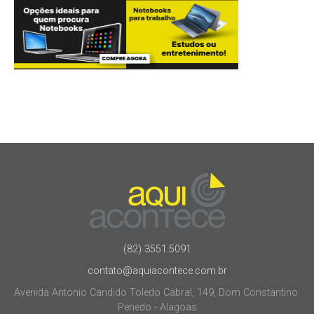
(82) 3551.5091
contato@aquiacontece.com.br
Avenida Antonio Candido Toledo Cabral, 149, Dom Constantino.
Penedo - Alagoas