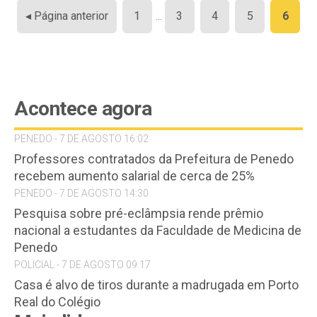
Paginação
◂ Página anterior
1
…
3
4
5
6
de
posts
Acontece agora
PENEDO - 7 DE AGOSTO 16:02
Professores contratados da Prefeitura de Penedo
recebem aumento salarial de cerca de 25%
PENEDO - 7 DE AGOSTO 14:30
Pesquisa sobre pré-eclâmpsia rende prêmio
nacional a estudantes da Faculdade de Medicina de
Penedo
POLICIAL - 7 DE AGOSTO 09:17
Casa é alvo de tiros durante a madrugada em Porto
Real do Colégio