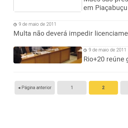
em Piaçabuçu
9 de maio de 2011
Multa não deverá impedir licenciame
9 de maio de 2011
Rio+20 reúne 
Paginação
◂ Página anterior
1
2
de
posts