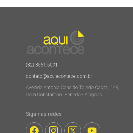
(82) 3551.5091
contato@aquiacontece.com.br
Avenida Antonio Candido Toledo Cabral, 149,
Dom Constantino. Penedo - Alagoas
Siga nas redes