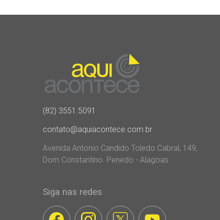
(82) 3551.5091
contato@aquiacontece.com.br
Avenida Antonio Candido Toledo Cabral, 149,
Dom Constantino. Penedo - Alagoas
Siga nas redes