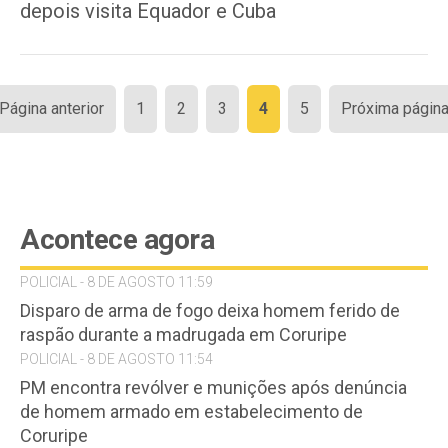
depois visita Equador e Cuba
Paginação
 Página anterior
1
2
3
4
5
Próxima página
de
posts
Acontece agora
POLICIAL - 8 DE AGOSTO 11:59
Disparo de arma de fogo deixa homem ferido de
raspão durante a madrugada em Coruripe
POLICIAL - 8 DE AGOSTO 11:54
PM encontra revólver e munições após denúncia
de homem armado em estabelecimento de
Coruripe