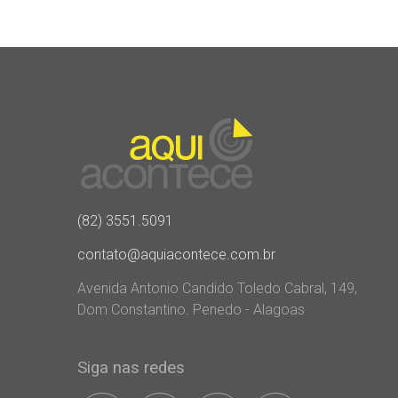
(82) 3551.5091
contato@aquiacontece.com.br
Avenida Antonio Candido Toledo Cabral, 149,
Dom Constantino. Penedo - Alagoas
Siga nas redes