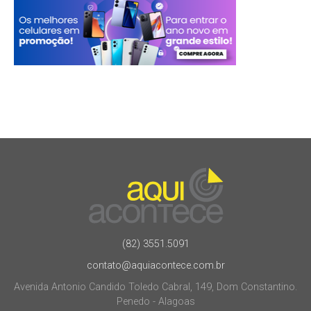
(82) 3551.5091
contato@aquiacontece.com.br
Avenida Antonio Candido Toledo Cabral, 149, Dom Constantino.
Penedo - Alagoas