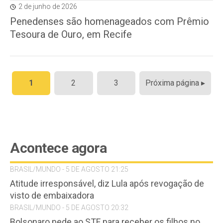
2 de junho de 2026
Penedenses são homenageados com Prêmio
Tesoura de Ouro, em Recife
Paginação
1
2
3
Próxima página ▸
de
posts
Acontece agora
BRASIL/MUNDO - 5 DE AGOSTO 21:25
Atitude irresponsável, diz Lula após revogação de
visto de embaixadora
BRASIL/MUNDO - 5 DE AGOSTO 20:32
Bolsonaro pede ao STF para receber os filhos no