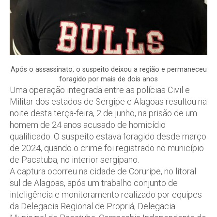
Após o assassinato, o suspeito deixou a região e permaneceu
foragido por mais de dois anos
Uma operação integrada entre as polícias Civil e
Militar dos estados de Sergipe e Alagoas resultou na
noite desta terça-feira, 2 de junho, na prisão de um
homem de 24 anos acusado de homicídio
qualificado. O suspeito estava foragido desde março
de 2024, quando o crime foi registrado no município
de Pacatuba, no interior sergipano.
A captura ocorreu na cidade de Coruripe, no litoral
sul de Alagoas, após um trabalho conjunto de
inteligência e monitoramento realizado por equipes
da Delegacia Regional de Propriá, Delegacia