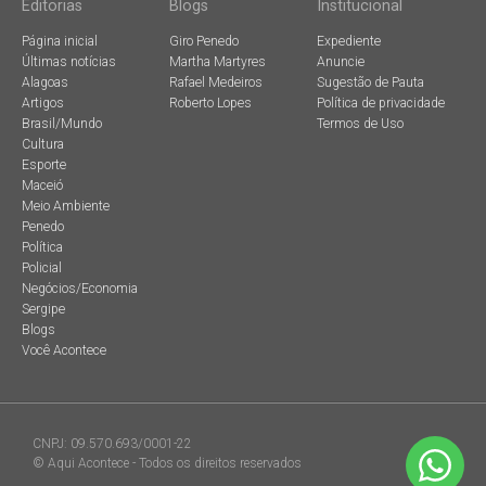
Editorias
Blogs
Institucional
Página inicial
Giro Penedo
Expediente
Últimas notícias
Martha Martyres
Anuncie
Alagoas
Rafael Medeiros
Sugestão de Pauta
Artigos
Roberto Lopes
Política de privacidade
Brasil/Mundo
Termos de Uso
Cultura
Esporte
Maceió
Meio Ambiente
Penedo
Política
Policial
Negócios/Economia
Sergipe
Blogs
Você Acontece
CNPJ: 09.570.693/0001-22
© Aqui Acontece - Todos os direitos reservados