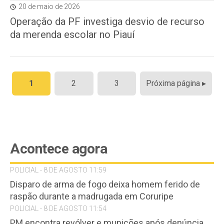
20 de maio de 2026
Operação da PF investiga desvio de recurso
da merenda escolar no Piauí
Paginação
1
2
3
Próxima página ▸
de
posts
Acontece agora
POLICIAL - 8 DE AGOSTO 11:59
Disparo de arma de fogo deixa homem ferido de
raspão durante a madrugada em Coruripe
POLICIAL - 8 DE AGOSTO 11:54
PM encontra revólver e munições após denúncia