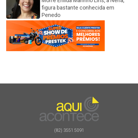
Morre Enilda Marinho Lins, a Nena,
figura bastante conhecida em
Penedo
(82) 3551.5091