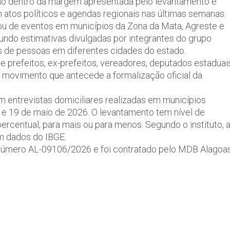
lho dentro da margem apresentada pelo levantamento e
atos políticos e agendas regionais nas últimas semanas.
pou de eventos em municípios da Zona da Mata, Agreste e
gundo estimativas divulgadas por integrantes do grupo
es de pessoas em diferentes cidades do estado.
prefeitos, ex-prefeitos, vereadores, deputados estaduai
r, movimento que antecede a formalização oficial da
em entrevistas domiciliares realizadas em municípios
3 e 19 de maio de 2026. O levantamento tem nível de
rcentual, para mais ou para menos. Segundo o instituto, 
m dados do IBGE.
 o número AL-09106/2026 e foi contratado pelo MDB Alagoa