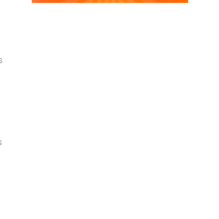
s
a
s