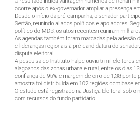
O resultado indica vantagem numérica de Renan Fi
ocorre após o ex-governador ampliar a presença em 
Desde o início da pré-campanha, o senador partici
Sertão, reunindo aliados políticos e apoiadores. Se
político do MDB, os atos recentes reuniram milhar
As agendas também foram marcadas pela adesão de 
e lideranças regionais à pré-candidatura do senado
disputa eleitoral.
A pesquisa do Instituto Falpe ouviu 5 mil eleitores 
alagoanos das zonas urbana e rural, entre os dias 1
confiança de 95% e margem de erro de 1,38 ponto pe
amostra foi distribuída em 102 regiões com base e
O estudo está registrado na Justiça Eleitoral sob
com recursos do fundo partidário.