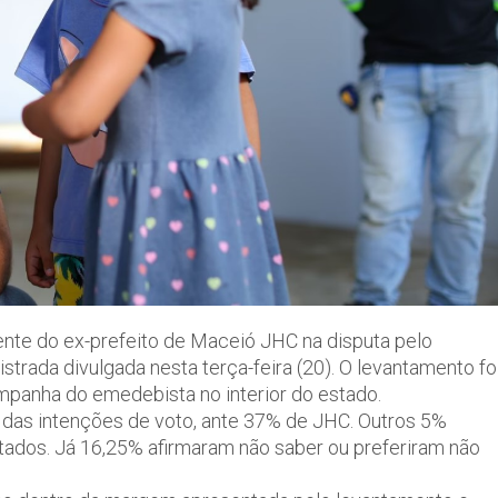
nte do ex-prefeito de Maceió JHC na disputa pelo
strada divulgada nesta terça-feira (20). O levantamento fo
mpanha do emedebista no interior do estado.
 das intenções de voto, ante 37% de JHC. Outros 5%
dos. Já 16,25% afirmaram não saber ou preferiram não