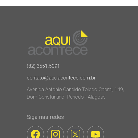
(82) 3551.5091
contato@aquiacontece.com.br
Avenida Antonio Candido Toledo Cabral, 149,
Dom Constantino. Penedo - Alagoas
Siga nas redes