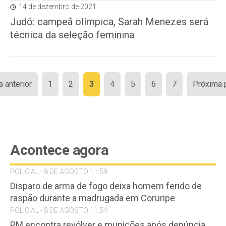
14 de dezembro de 2021
Judô: campeã olímpica, Sarah Menezes será
técnica da seleção feminina
Paginação
a anterior
1
2
3
4
5
6
7
Próxima 
de
posts
Acontece agora
POLICIAL - 8 DE AGOSTO 11:59
Disparo de arma de fogo deixa homem ferido de
raspão durante a madrugada em Coruripe
POLICIAL - 8 DE AGOSTO 11:54
PM encontra revólver e munições após denúncia