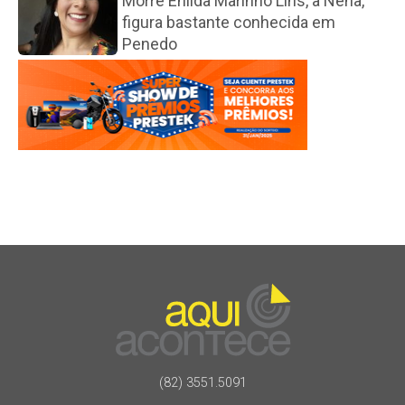
Morre Enilda Marinho Lins, a Nena,
figura bastante conhecida em
Penedo
(82) 3551.5091