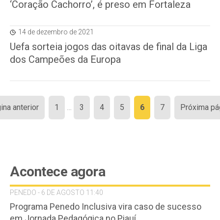
‘Coração Cachorro’, é preso em Fortaleza
14 de dezembro de 2021
Uefa sorteia jogos das oitavas de final da Liga
dos Campeões da Europa
Paginação
ina anterior
1
…
3
4
5
6
7
Próxima pá
de
posts
Acontece agora
PENEDO - 6 DE AGOSTO 11:40
Programa Penedo Inclusiva vira caso de sucesso
em Jornada Pedagógica no Piauí