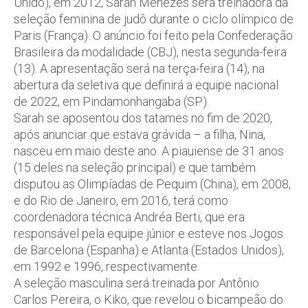
Unido), em 2012, Sarah Menezes será treinadora da
seleção feminina de judô durante o ciclo olímpico de
Paris (França). O anúncio foi feito pela Confederação
Brasileira da modalidade (CBJ), nesta segunda-feira
(13). A apresentação será na terça-feira (14), na
abertura da seletiva que definirá a equipe nacional
de 2022, em Pindamonhangaba (SP).
Sarah se aposentou dos tatames no fim de 2020,
após anunciar que estava grávida – a filha, Nina,
nasceu em maio deste ano. A piauiense de 31 anos
(15 deles na seleção principal) e que também
disputou as Olimpíadas de Pequim (China), em 2008,
e do Rio de Janeiro, em 2016, terá como
coordenadora técnica Andréa Berti, que era
responsável pela equipe júnior e esteve nos Jogos
de Barcelona (Espanha) e Atlanta (Estados Unidos),
em 1992 e 1996, respectivamente.
A seleção masculina será treinada por Antônio
Carlos Pereira, o Kiko, que revelou o bicampeão do