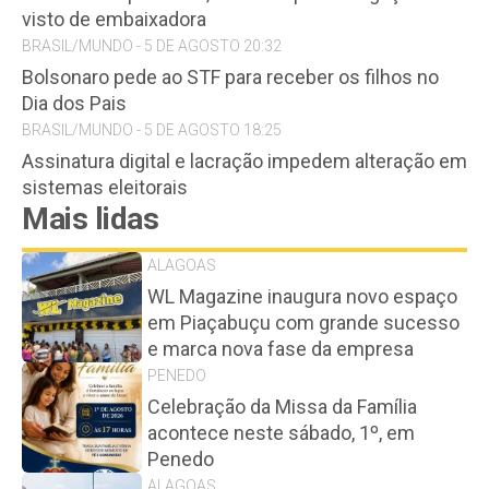
visto de embaixadora
BRASIL/MUNDO - 5 DE AGOSTO 20:32
Bolsonaro pede ao STF para receber os filhos no
Dia dos Pais
BRASIL/MUNDO - 5 DE AGOSTO 18:25
Assinatura digital e lacração impedem alteração em
sistemas eleitorais
Mais lidas
ALAGOAS
WL Magazine inaugura novo espaço
em Piaçabuçu com grande sucesso
e marca nova fase da empresa
PENEDO
Celebração da Missa da Família
acontece neste sábado, 1º, em
Penedo
ALAGOAS