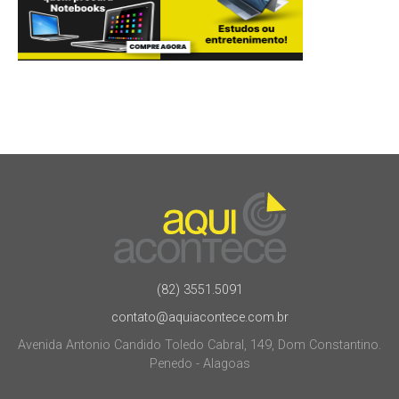
(82) 3551.5091
contato@aquiacontece.com.br
Avenida Antonio Candido Toledo Cabral, 149, Dom Constantino.
Penedo - Alagoas