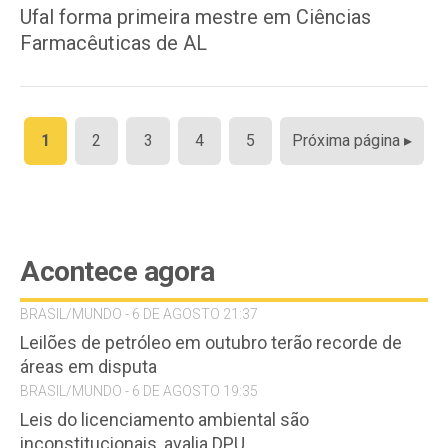
Ufal forma primeira mestre em Ciências
Farmacêuticas de AL
Paginação
1
2
3
4
5
Próxima página ▸
de
posts
Acontece agora
BRASIL/MUNDO - 6 DE AGOSTO 21:37
Leilões de petróleo em outubro terão recorde de
áreas em disputa
BRASIL/MUNDO - 6 DE AGOSTO 19:35
Leis do licenciamento ambiental são
inconstitucionais, avalia DPU