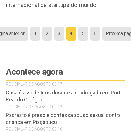
internacional de startups do mundo
Paginação
gina anterior
1
2
3
4
5
6
Próxima pág
de
posts
Acontece agora
POLICIAL - 7 DE AGOSTO 09:17
Casa é alvo de tiros durante a madrugada em Porto
Real do Colégio
POLICIAL - 7 DE AGOSTO 09:12
Padrasto é preso e confessa abuso sexual contra
criança em Piaçabuçu
POLICIAL - 7 DE AGOSTO 09:10