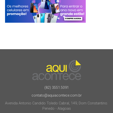
(82) 3551.5091
contato@aquiacontece.com.br
Avenida Antonio Candido Toledo Cabral, 149, Dom Constantino.
Penedo - Alagoas