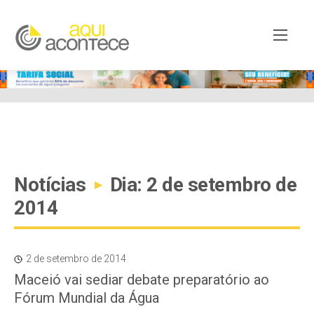
google-site-verification=EjSe5c8YipkwGd6E7NrnqocbcNz-
Xy8lpYSLnxw-AX8 google-site-verification:
googleb82de9a22cec23e8.html
Notícias
Dia: 2 de setembro de
▸
2014
2 de setembro de 2014
Maceió vai sediar debate preparatório ao
Fórum Mundial da Água