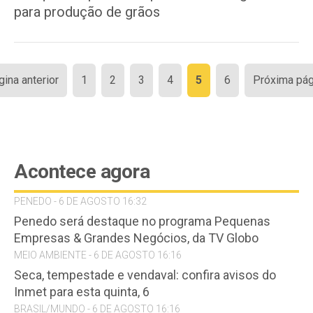
para produção de grãos
Paginação
gina anterior
1
2
3
4
5
6
Próxima pág
de
posts
Acontece agora
PENEDO - 6 DE AGOSTO 16:32
Penedo será destaque no programa Pequenas
Empresas & Grandes Negócios, da TV Globo
MEIO AMBIENTE - 6 DE AGOSTO 16:16
Seca, tempestade e vendaval: confira avisos do
Inmet para esta quinta, 6
BRASIL/MUNDO - 6 DE AGOSTO 16:16