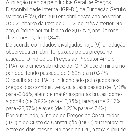
A inflação medida pelo Índice Geral de Preços –
Disponibilidade Interna (IGP-DI), da Fundação Getulio
Vargas (FGV), diminuiu em abril deste ano ao variar
0,50%, abaixo da taxa de 0,61% do mês anterior. No
ano, o índice acumula alta de 3,07% e, nos últimos
doze meses, de 10,84%.
De acordo com dados divulgados hoje (9), a redução
observada em abril foi puxada pelos preços no
atacado. O Índice de Preços ao Produtor Amplo
(IPA) foi o único subíndice do IGP-DI que diminuiu no
período, tendo passado de 0,60% para 0,24%.
O resultado do IPA foi influenciado pela queda nos
preços dos combustíveis, cuja taxa passou de 2,43%
para -0,06%; além de matérias-primas brutas, como
algodão (de 3,82% para -10,35%), laranja (de 2,12%
para -23,57%) e aves (de 1,20% para -4,74%).
Por outro lado, o Índice de Preços ao Consumidor
(IPC) e de Custo da Construção (INCC) aumentaram
entre os dois meses. No caso do IPC, a taxa subiu de