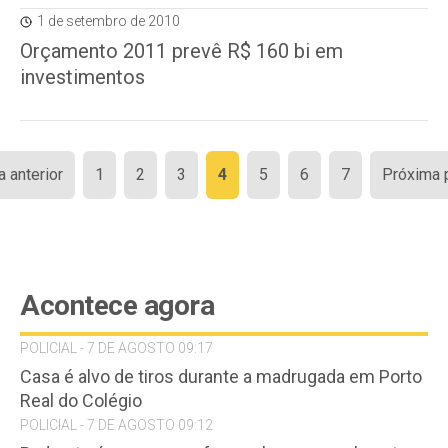
1 de setembro de 2010
Orçamento 2011 prevê R$ 160 bi em
investimentos
Paginação
a anterior
1
2
3
4
5
6
7
Próxima 
de
posts
Acontece agora
POLICIAL - 7 DE AGOSTO 09:17
Casa é alvo de tiros durante a madrugada em Porto
Real do Colégio
POLICIAL - 7 DE AGOSTO 09:12