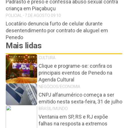
Padrasto é preso e confessa abuso sexual contra
criança em Piaçabuçu
POLICIAL - 7 DE AGOSTO 09:10
Locatário denuncia furto de celular durante
desentendimento por contrato de aluguel em
Penedo
Mais lidas
CULTURA
Clique e programe-se: confira os
principais eventos de Penedo na
Agenda Cultural
NEGÓCIOS/ECONOMIA
CNPJ alfanumérico começa a ser
emitido nesta sexta-feira, 31 de julho
BRASIL/MUNDO
Ventania em SP, RS e RJ expõe
falhas na resposta a extremos