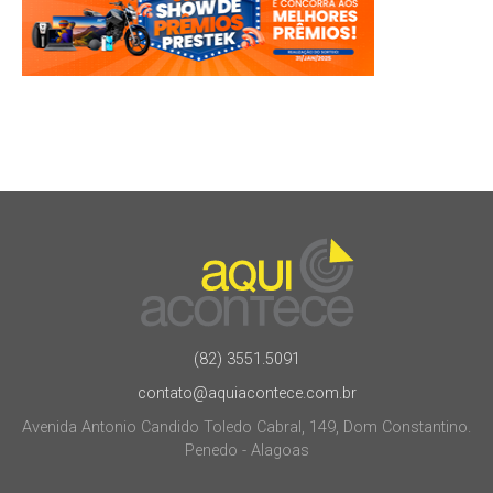
(82) 3551.5091
contato@aquiacontece.com.br
Avenida Antonio Candido Toledo Cabral, 149, Dom Constantino.
Penedo - Alagoas