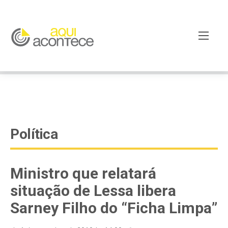
google-site-verification=EjSe5c8YipkwGd6E7NrnqocbcNz-
Xy8lpYSLnxw-AX8 google-site-verification:
googleb82de9a22cec23e8.html
Política
Ministro que relatará
situação de Lessa libera
Sarney Filho do “Ficha Limpa”