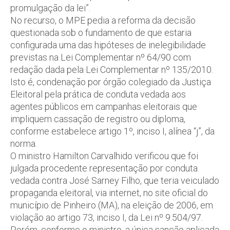
promulgação da lei”.
No recurso, o MPE pedia a reforma da decisão
questionada sob o fundamento de que estaria
configurada uma das hipóteses de inelegibilidade
previstas na Lei Complementar nº 64/90 com
redação dada pela Lei Complementar nº 135/2010.
Isto é, condenação por órgão colegiado da Justiça
Eleitoral pela prática de conduta vedada aos
agentes públicos em campanhas eleitorais que
impliquem cassação de registro ou diploma,
conforme estabelece artigo 1º, inciso I, alínea “j”, da
norma.
O ministro Hamilton Carvalhido verificou que foi
julgada procedente representação por conduta
vedada contra José Sarney Filho, que teria veiculado
propaganda eleitoral, via internet, no site oficial do
município de Pinheiro (MA), na eleição de 2006, em
violação ao artigo 73, inciso I, da Lei nº 9.504/97.
Porém, conforme o ministro, a única sanção aplicada