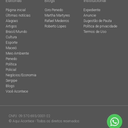
Editorias
Blogs
Institucional
Página inicial
Giro Penedo
Expediente
Últimas notícias
Martha Martyres
Anuncie
Alagoas
Rafael Medeiros
Sugestão de Pauta
Artigos
Roberto Lopes
Política de privacidade
Brasil/Mundo
Termos de Uso
Cultura
Esporte
Maceió
Meio Ambiente
Penedo
Política
Policial
Negócios/Economia
Sergipe
Blogs
Você Acontece
CNPJ: 09.570.693/0001-22
© Aqui Acontece - Todos os direitos reservados