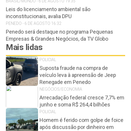
BRASIL/MUNDO - 6 DE AGOSTO 19:35
Leis do licenciamento ambiental são
inconstitucionais, avalia DPU
PENEDO - 6 DE AGOSTO 16:32
Penedo será destaque no programa Pequenas
Empresas & Grandes Negócios, da TV Globo
Mais lidas
POLICIAL
Suposta fraude na compra de
veículo leva à apreensão de Jeep
Renegade em Penedo
NEGÓCIOS/ECONOMIA
Arrecadação federal cresce 7,7% em
junho e soma R$ 264,4 bilhões
POLICIAL
Homem é ferido com golpe de foice
após discussão por dinheiro em