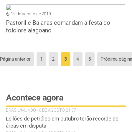
19 de agosto de 2010
Pastoril e Baianas comandam a festa do
folclore alagoano
Paginação
 Página anterior
1
2
3
4
5
Próxima página
de
posts
Acontece agora
BRASIL/MUNDO - 6 DE AGOSTO 21:37
Leilões de petróleo em outubro terão recorde de
áreas em disputa