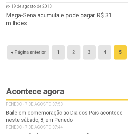
19 de agosto de 2010
Mega-Sena acumula e pode pagar R$ 31
milhões
Paginação
◂ Página anterior
1
2
3
4
5
de
posts
Acontece agora
PENEDO - 7 DE AGOSTO 07:53
Baile em comemoração ao Dia dos Pais acontece
neste sábado, 8, em Penedo
PENEDO - 7 DE AGOSTO 07:44