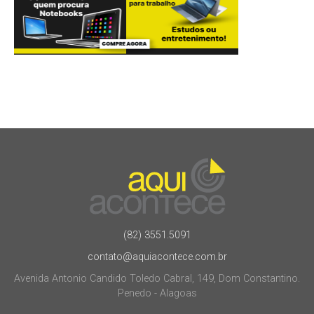
(82) 3551.5091
contato@aquiacontece.com.br
Avenida Antonio Candido Toledo Cabral, 149, Dom Constantino.
Penedo - Alagoas