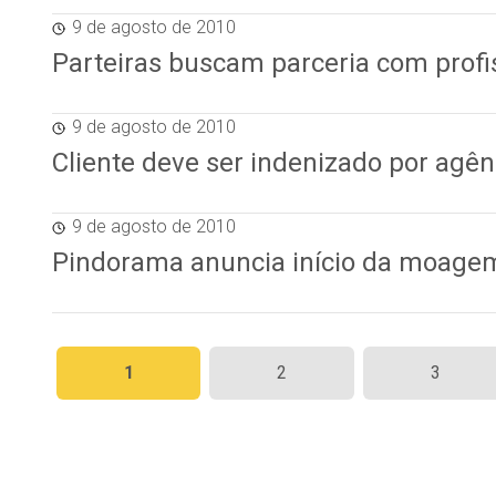
9 de agosto de 2010
Parteiras buscam parceria com profi
9 de agosto de 2010
Cliente deve ser indenizado por agên
9 de agosto de 2010
Pindorama anuncia início da moagem 
Paginação
1
2
3
de
posts