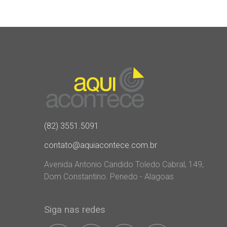
(82) 3551.5091
contato@aquiacontece.com.br
Avenida Antonio Candido Toledo Cabral, 149,
Dom Constantino. Penedo - Alagoas
Siga nas redes