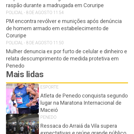
raspão durante a madrugada em Coruripe
POLICIAL - 8 DE AGOSTO 11:54
PM encontra revólver e munições após denúncia
de homem armado em estabelecimento de
Coruripe
POLICIAL - 8 DE AGOSTO 11:50
Mulher denuncia ex por furto de celular e dinheiro e
relata descumprimento de medida protetiva em
Penedo
Mais lidas
ESPORTE
Atleta de Penedo conquista segundo
lugar na Maratona Internacional de
Maceió
PENEDO
Ressaca do Arraiá da Vila supera
expectativas e reúne grande público