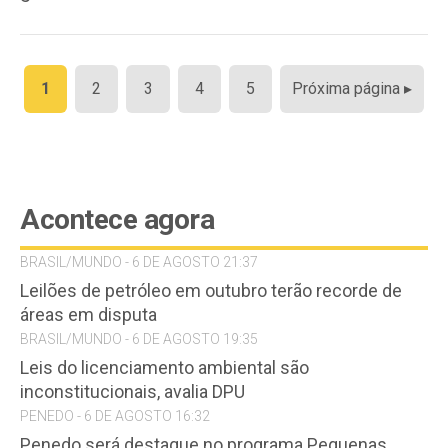
Paginação
1
2
3
4
5
Próxima página ▸
de
posts
Acontece agora
BRASIL/MUNDO - 6 DE AGOSTO 21:37
Leilões de petróleo em outubro terão recorde de
áreas em disputa
BRASIL/MUNDO - 6 DE AGOSTO 19:35
Leis do licenciamento ambiental são
inconstitucionais, avalia DPU
PENEDO - 6 DE AGOSTO 16:32
Penedo será destaque no programa Pequenas